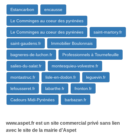
Estancarbon
encausse
Le Comminges au coeur des pyrénées
Le Comminges au coeur des pyrénées
saint-martory.fr
saint-gaudens.fr
Immobilier Boulonnais
bagneres-de-luchon.fr
Professionnels à Tournefeuille
salies-du-salat.fr
montesquieu-volvestre.fr
montastruc.fr
lisle-en-dodon.fr
leguevin.fr
lefousseret.fr
labarthe.fr
fronton.fr
Cadours Midi-Pyrénées
barbazan.fr
www.aspet.fr est un site commercial privé sans lien
avec le site de la mairie d'Aspet