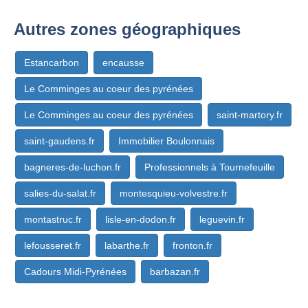
Autres zones géographiques
Estancarbon
encausse
Le Comminges au coeur des pyrénées
Le Comminges au coeur des pyrénées
saint-martory.fr
saint-gaudens.fr
Immobilier Boulonnais
bagneres-de-luchon.fr
Professionnels à Tournefeuille
salies-du-salat.fr
montesquieu-volvestre.fr
montastruc.fr
lisle-en-dodon.fr
leguevin.fr
lefousseret.fr
labarthe.fr
fronton.fr
Cadours Midi-Pyrénées
barbazan.fr