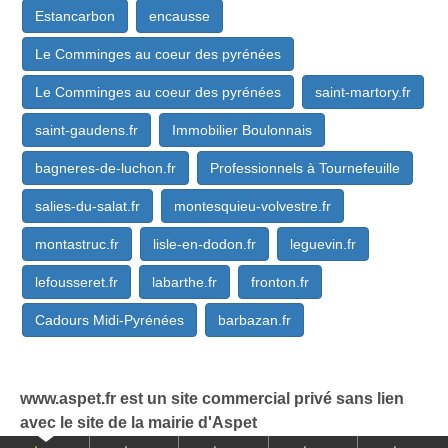
Estancarbon
encausse
Le Comminges au coeur des pyrénées
Le Comminges au coeur des pyrénées
saint-martory.fr
saint-gaudens.fr
Immobilier Boulonnais
bagneres-de-luchon.fr
Professionnels à Tournefeuille
salies-du-salat.fr
montesquieu-volvestre.fr
montastruc.fr
lisle-en-dodon.fr
leguevin.fr
lefousseret.fr
labarthe.fr
fronton.fr
Cadours Midi-Pyrénées
barbazan.fr
www.aspet.fr est un site commercial privé sans lien
avec le site de la mairie d'Aspet