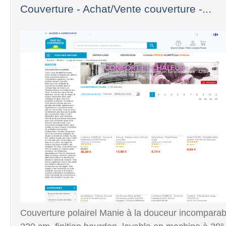
Couverture - Achat/Vente couverture -...
Couverture polairel Manie à la douceur incomparabl