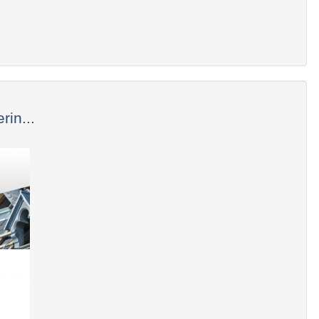
.
rin...