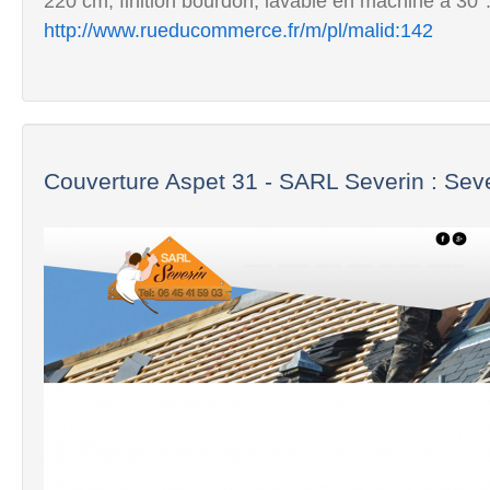
220 cm, finition bourdon, lavable en machine à 30°
http://www.rueducommerce.fr/m/pl/malid:142
Couverture Aspet 31 - SARL Severin : Seve