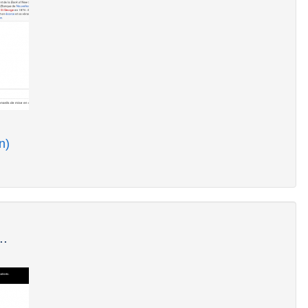
n)
..