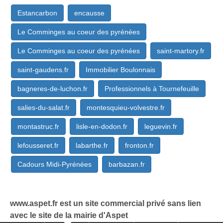
Estancarbon
encausse
Le Comminges au coeur des pyrénées
Le Comminges au coeur des pyrénées
saint-martory.fr
saint-gaudens.fr
Immobilier Boulonnais
bagneres-de-luchon.fr
Professionnels à Tournefeuille
salies-du-salat.fr
montesquieu-volvestre.fr
montastruc.fr
lisle-en-dodon.fr
leguevin.fr
lefousseret.fr
labarthe.fr
fronton.fr
Cadours Midi-Pyrénées
barbazan.fr
www.aspet.fr est un site commercial privé sans lien
avec le site de la mairie d'Aspet